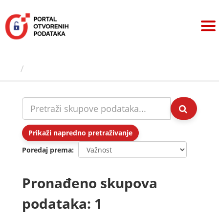
Preskoči
na
sadržaj
Skupovi podаtаkа
Prikaži napredno pretraživanje
Poredaj prema
Pronađeno skupova
podataka: 1