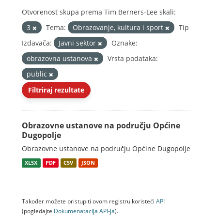
Otvorenost skupa prema Tim Berners-Lee skali:
3
Tema:
Obrazovanje, kultura i sport
Tip
Izdavača:
Javni sektor
Oznake:
obrazovna ustanova
Vrsta podataka:
public
Filtriraj rezultate
Obrazovne ustanove na području Općine
Dugopolje
Obrazovne ustanove na području Općine Dugopolje
XLSX
PDF
CSV
JSON
Također možete pristupiti ovom registru koristeći
API
(pogledajte
Dokumenаtаcijа API-jа
).