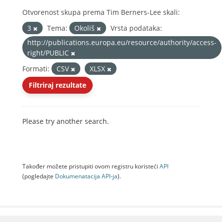
Otvorenost skupa prema Tim Berners-Lee skali:
3
Tema:
Okoliš
Vrsta podataka:
http://publications.europa.eu/resource/authority/access-
right/PUBLIC
Formati:
CSV
XLSX
Filtriraj rezultate
Please try another search.
Također možete pristupiti ovom registru koristeći
API
(pogledajte
Dokumenаtаcijа API-jа
).