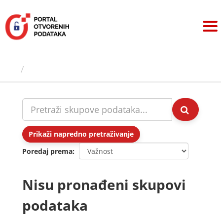
Preskoči
na
sadržaj
Skupovi podаtаkа
Prikaži napredno pretraživanje
Poredaj prema
Nisu pronađeni skupovi
podataka