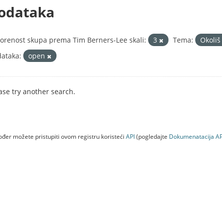
odataka
orenost skupa prema Tim Berners-Lee skali:
3
Tema:
Okoli
ataka:
open
ase try another search.
đer možete pristupiti ovom registru koristeći
API
(pogledajte
Dokumenаtаcijа AP