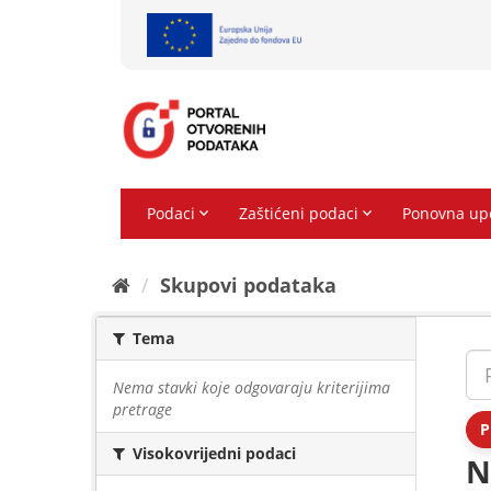
Preskoči
na
sadržaj
Skupovi podаtаkа
Tema
Nema stavki koje odgovaraju kriterijima
pretrage
P
Visokovrijedni podaci
N