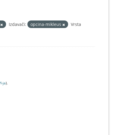
š
Izdavači:
opcina-mikleus
Vrsta
I-jа
).