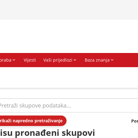
rikaži napredno pretraživanje
Po
isu pronađeni skupovi