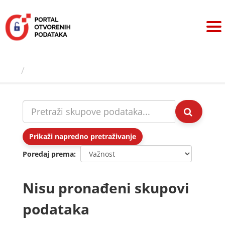
Preskoči
na
sadržaj
Skupovi podаtаkа
Prikaži napredno pretraživanje
Poredaj prema
Nisu pronađeni skupovi
podataka