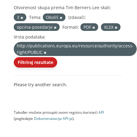
Otvorenost skupa prema Tim Berners-Lee skali:
3
Tema:
Okoliš
Izdavači:
opcina-posedarje
Formati:
PDF
XLSX
Vrsta podataka:
http://publications.europa.eu/resource/authority/access-
right/PUBLIC
Filtriraj rezultate
Please try another search.
Također možete pristupiti ovom registru koristeći
API
(pogledajte
Dokumenаtаcijа API-jа
).