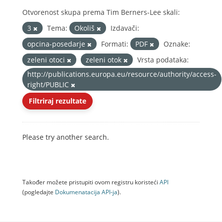
Otvorenost skupa prema Tim Berners-Lee skali:
3
Tema:
Okoliš
Izdavači:
opcina-posedarje
Formati:
PDF
Oznake:
zeleni otoci
zeleni otok
Vrsta podataka:
http://publications.europa.eu/resource/authority/access-
right/PUBLIC
Filtriraj rezultate
Please try another search.
Također možete pristupiti ovom registru koristeći
API
(pogledajte
Dokumenаtаcijа API-jа
).