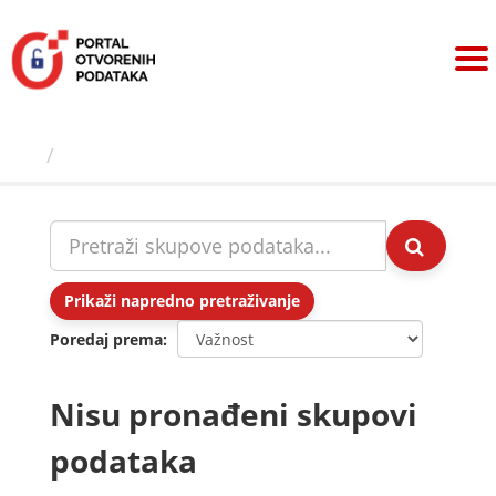
Preskoči
na
sadržaj
Skupovi podаtаkа
Prikaži napredno pretraživanje
Poredaj prema
Nisu pronađeni skupovi
podataka