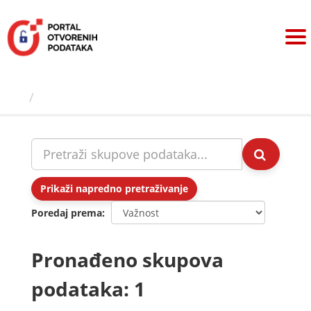
Preskoči
na
sadržaj
Skupovi podаtаkа
Prikaži napredno pretraživanje
Poredaj prema
Pronađeno skupova
podataka: 1