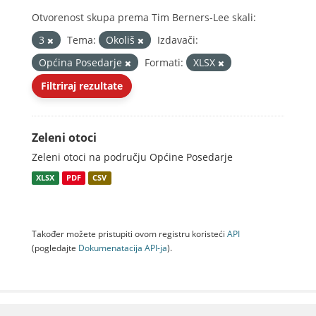
Otvorenost skupa prema Tim Berners-Lee skali:
3
Tema:
Okoliš
Izdavači:
Općina Posedarje
Formati:
XLSX
Filtriraj rezultate
Zeleni otoci
Zeleni otoci na području Općine Posedarje
XLSX
PDF
CSV
Također možete pristupiti ovom registru koristeći
API
(pogledajte
Dokumenаtаcijа API-jа
).