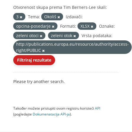
Otvorenost skupa prema Tim Berners-Lee skali:
3
Tema:
Okoliš
Izdavači:
opcina-posedarje
Formati:
XLSX
Oznake:
zeleni otoci
zeleni otok
Vrsta podataka:
http://publications.europa.eu/resource/authority/access-
right/PUBLIC
Filtriraj rezultate
Please try another search.
Također možete pristupiti ovom registru koristeći
API
(pogledajte
Dokumenаtаcijа API-jа
).