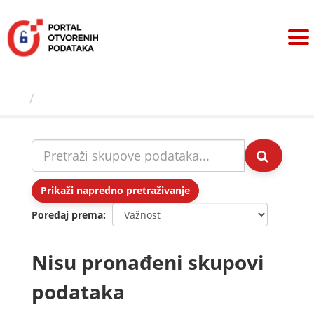
Preskoči
na
sadržaj
Skupovi podаtаkа
Prikaži napredno pretraživanje
Poredaj prema
Nisu pronađeni skupovi
podataka