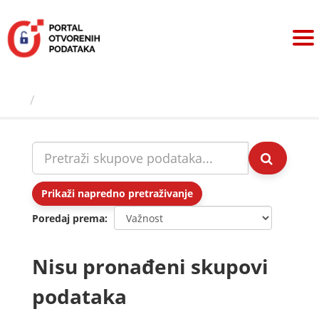
Preskoči
na
sadržaj
Skupovi podаtаkа
Prikaži napredno pretraživanje
Poredaj prema
Nisu pronađeni skupovi
podataka