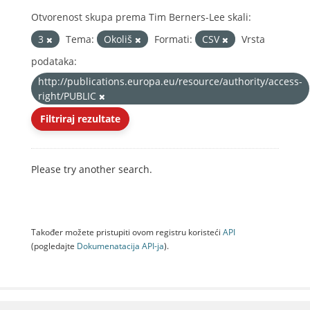
Otvorenost skupa prema Tim Berners-Lee skali:
3
Tema:
Okoliš
Formati:
CSV
Vrsta
podataka:
http://publications.europa.eu/resource/authority/access-
right/PUBLIC
Filtriraj rezultate
Please try another search.
Također možete pristupiti ovom registru koristeći
API
(pogledajte
Dokumenаtаcijа API-jа
).