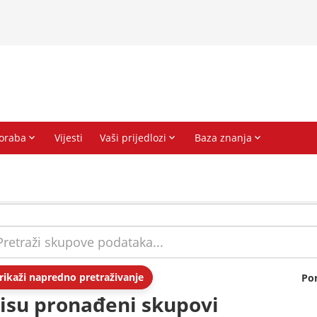
rikaži napredno pretraživanje
Po
isu pronađeni skupovi