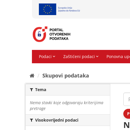
Preskoči
na
sadržaj
Skupovi podаtаkа
Tema
Nema stavki koje odgovaraju kriterijima
pretrage
P
Visokovrijedni podaci
N