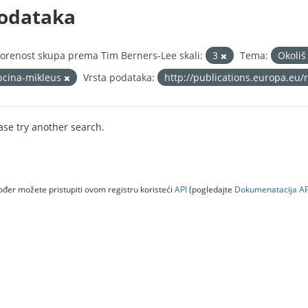
odataka
orenost skupa prema Tim Berners-Lee skali:
3
Tema:
Okoli
pcina-mikleus
Vrsta podataka:
http://publications.europa.eu/
ase try another search.
đer možete pristupiti ovom registru koristeći
API
(pogledajte
Dokumenаtаcijа AP