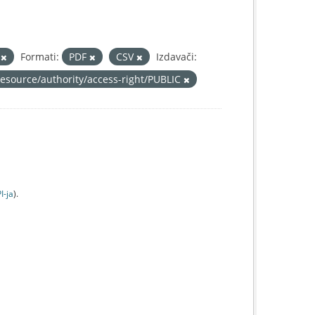
š
Formati:
PDF
CSV
Izdavači:
resource/authority/access-right/PUBLIC
I-jа
).