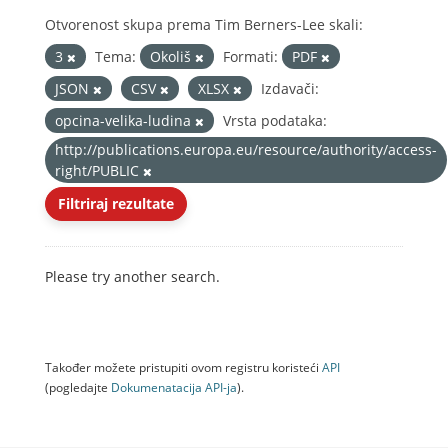
Otvorenost skupa prema Tim Berners-Lee skali:
3
Tema:
Okoliš
Formati:
PDF
JSON
CSV
XLSX
Izdavači:
opcina-velika-ludina
Vrsta podataka:
http://publications.europa.eu/resource/authority/access-
right/PUBLIC
Filtriraj rezultate
Please try another search.
Također možete pristupiti ovom registru koristeći
API
(pogledajte
Dokumenаtаcijа API-jа
).