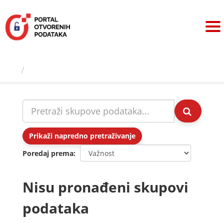
Preskoči
na
sadržaj
Skupovi podаtаkа
Prikaži napredno pretraživanje
Poredaj prema
Nisu pronađeni skupovi
podataka