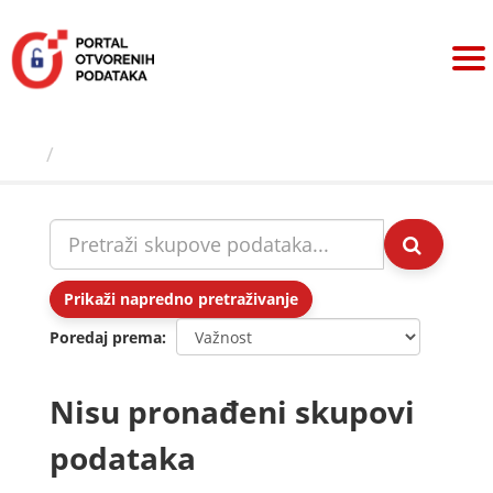
Preskoči
na
sadržaj
Skupovi podаtаkа
Prikaži napredno pretraživanje
Poredaj prema
Nisu pronađeni skupovi
podataka