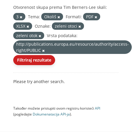
Otvorenost skupa prema Tim Berners-Lee skali:
3
Tema:
Okoliš
Formati:
PDF
XLSX
Oznake:
zeleni otoci
zeleni otok
Vrsta podataka:
http://publications.europa.eu/resource/authority/access-
right/PUBLIC
Filtriraj rezultate
Please try another search.
Također možete pristupiti ovom registru koristeći
API
(pogledajte
Dokumenаtаcijа API-jа
).