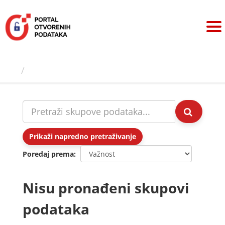
Preskoči
na
sadržaj
Skupovi podаtаkа
Prikaži napredno pretraživanje
Poredaj prema
Nisu pronađeni skupovi
podataka