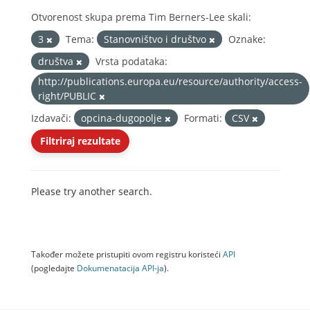
Otvorenost skupa prema Tim Berners-Lee skali:
3
Tema:
Stanovništvo i društvo
Oznake:
društva
Vrsta podataka:
http://publications.europa.eu/resource/authority/access-
right/PUBLIC
Izdavači:
opcina-dugopolje
Formati:
CSV
Filtriraj rezultate
Please try another search.
Također možete pristupiti ovom registru koristeći
API
(pogledajte
Dokumenаtаcijа API-jа
).