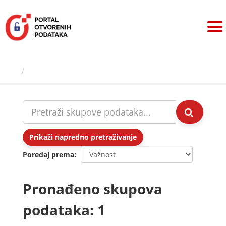
Preskoči
na
sadržaj
Skupovi podаtаkа
Prikaži napredno pretraživanje
Poredaj prema
Pronađeno skupova
podataka: 1