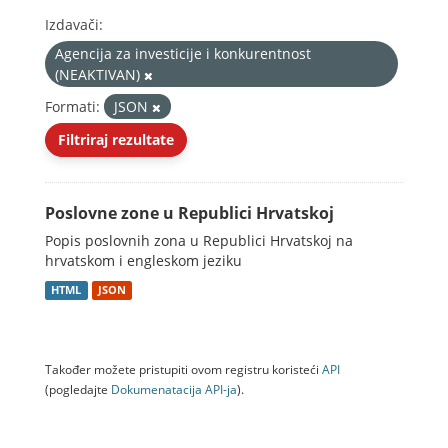
Izdavači:
Agencija za investicije i konkurentnost
(NEAKTIVAN)
Formati:
JSON
Filtriraj rezultate
Poslovne zone u Republici Hrvatskoj
Popis poslovnih zona u Republici Hrvatskoj na
hrvatskom i engleskom jeziku
HTML
JSON
Također možete pristupiti ovom registru koristeći
API
(pogledajte
Dokumenаtаcijа API-jа
).