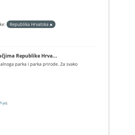
ke:
Republika Hrvatska
čjima Republike Hrva...
nalnoga parka i parka prirode. Za svako
I-jа
).