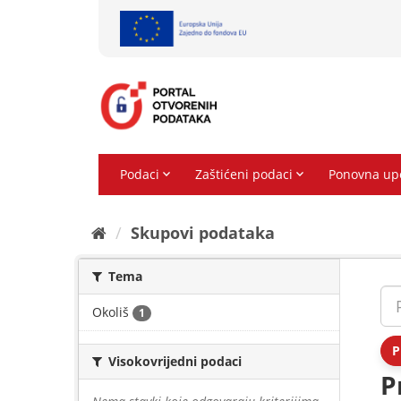
Preskoči
na
sadržaj
Skupovi podаtаkа
Tema
Okoliš
1
P
Visokovrijedni podaci
P