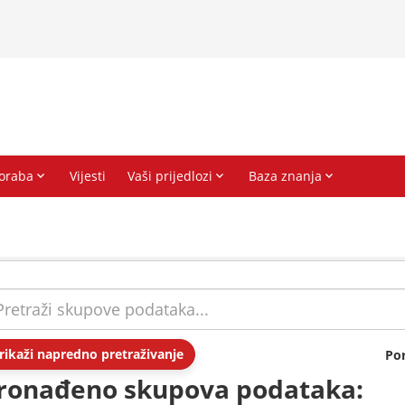
rikaži napredno pretraživanje
Po
ronađeno skupova podataka: