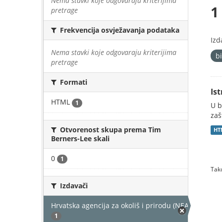
Nema stavki koje odgovaraju kriterijima
1
pretrage
Frekvencija osvježavanja podataka
Izd
Nema stavki koje odgovaraju kriterijima
b
pretrage
Formati
Is
HTML
1
U b
zaš
Otvorenost skupa prema Tim
HT
Berners-Lee skali
0
1
Tako
Izdavači
Hrvatska agencija za okoliš i prirodu (NEAKTIVAN)
1