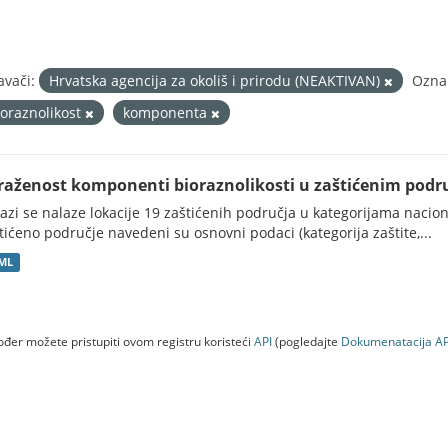
avači:
Hrvatska agencija za okoliš i prirodu (NEAKTIVAN)
Ozna
ioraznolikost
komponenta
traženost komponenti bioraznolikosti u zaštićenim podru
azi se nalaze lokacije 19 zaštićenih područja u kategorijama nacio
tićeno područje navedeni su osnovni podaci (kategorija zaštite,...
ML
đer možete pristupiti ovom registru koristeći
API
(pogledajte
Dokumenаtаcijа AP