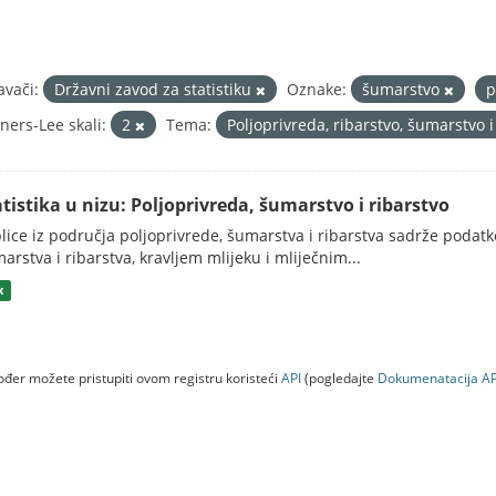
avači:
Državni zavod za statistiku
Oznake:
šumarstvo
p
ners-Lee skali:
2
Tema:
Poljoprivreda, ribarstvo, šumarstvo 
atistika u nizu: Poljoprivreda, šumarstvo i ribarstvo
lice iz područja poljoprivrede, šumarstva i ribarstva sadrže podatk
arstva i ribarstva, kravljem mlijeku i mliječnim...
x
đer možete pristupiti ovom registru koristeći
API
(pogledajte
Dokumenаtаcijа AP