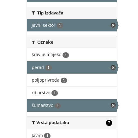
Tip izdavača
Javni sektor
1
Oznake
kravlje mlijeko
1
perad
1
poljoprivreda
1
ribarstvo
1
šumarstvo
1
Vrsta podataka
?
Javno
1