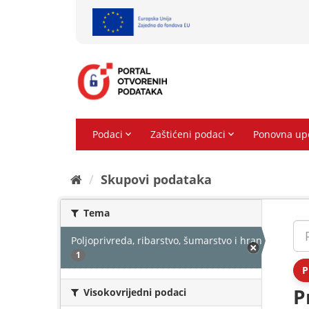
Preskoči
na
sadržaj
Skupovi podаtаkа
Tema
Poljoprivreda, ribarstvo, šumarstvo i hrana
1
P
P
Visokovrijedni podaci