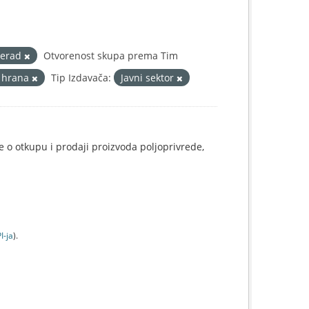
erad
Otvorenost skupa prema Tim
i hrana
Tip Izdavača:
Javni sektor
e o otkupu i prodaji proizvoda poljoprivrede,
I-jа
).