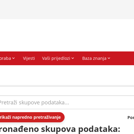
rikaži napredno pretraživanje
Po
ronađeno skupova podataka: