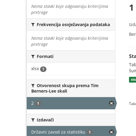
1
Nema stavki koje odgovaraju kriterijima
pretrage
Izd
Frekvencija osvježavanja podataka
Ber
Nema stavki koje odgovaraju kriterijima
pretrage
St
Formati
Tab
xlsx
1
šum
xls
Otvorenost skupa prema Tim
Berners-Lee skali
2
1
Tako
Izdavači
Državni zavod za statistiku
1