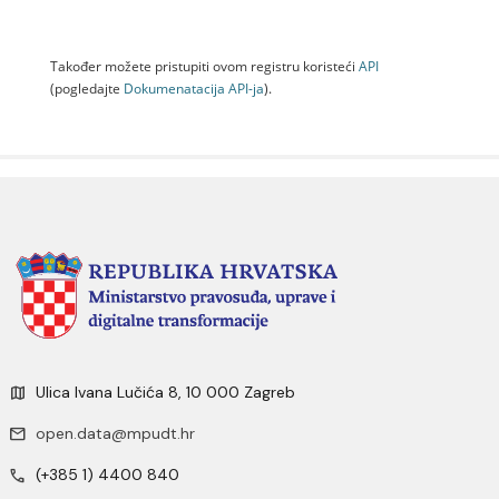
Također možete pristupiti ovom registru koristeći
API
(pogledajte
Dokumenаtаcijа API-jа
).