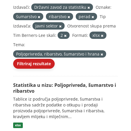
Izdavači:
Državni zavod za statistiku
Oznake:
šumarstvo
ribarstvo
perad
Tip
Izdavača:
Javni sektor
Otvorenost skupa prema
Tim Berners-Lee skali:
2
Formati:
xlsx
Tema:
Poljoprivreda, ribarstvo, šumarstvo i hrana
Filtriraj rezultate
Statistika u nizu: Poljoprivreda, šumarstvo i
ribarstvo
Tablice iz područja poljoprivrede, šumarstva i
ribarstva sadrže podatke o otkupu i prodaji
proizvoda poljoprivrede, šumarstva i ribarstva,
kravljem mlijeku i mliječnim...
xlsx