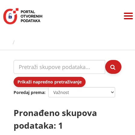
Preskoči
na
sadržaj
Skupovi podаtаkа
Prikaži napredno pretraživanje
Poredaj prema
Pronađeno skupova
podataka: 1