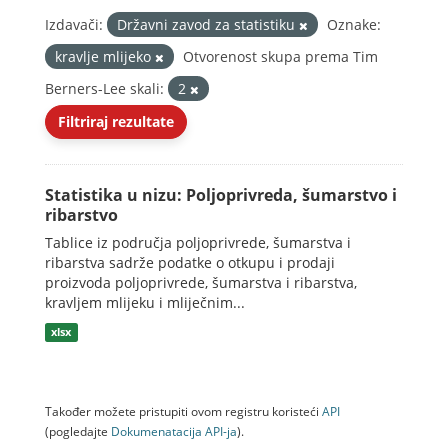
Izdavači:
Državni zavod za statistiku
Oznake:
kravlje mlijeko
Otvorenost skupa prema Tim
Berners-Lee skali:
2
Filtriraj rezultate
Statistika u nizu: Poljoprivreda, šumarstvo i
ribarstvo
Tablice iz područja poljoprivrede, šumarstva i
ribarstva sadrže podatke o otkupu i prodaji
proizvoda poljoprivrede, šumarstva i ribarstva,
kravljem mlijeku i mliječnim...
xlsx
Također možete pristupiti ovom registru koristeći
API
(pogledajte
Dokumenаtаcijа API-jа
).