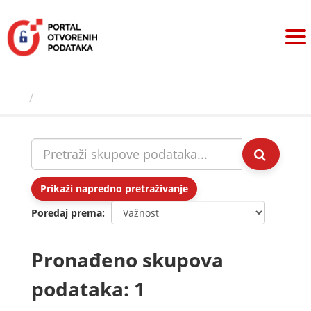
Preskoči
na
sadržaj
Skupovi podаtаkа
Prikaži napredno pretraživanje
Poredaj prema
Pronađeno skupova
podataka: 1