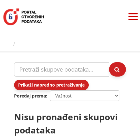
Preskoči
na
sadržaj
Skupovi podаtаkа
Prikaži napredno pretraživanje
Poredaj prema
Nisu pronađeni skupovi
podataka