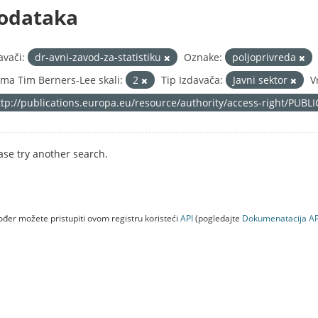
odataka
avači:
dr-avni-zavod-za-statistiku
Oznake:
poljoprivreda
ma Tim Berners-Lee skali:
2
Tip Izdavača:
Javni sektor
V
ttp://publications.europa.eu/resource/authority/access-right/PUBL
ase try another search.
đer možete pristupiti ovom registru koristeći
API
(pogledajte
Dokumenаtаcijа AP