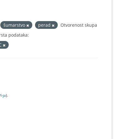
šumarstvo
perad
Otvorenost skupa
rsta podataka:
IC
I-jа
).