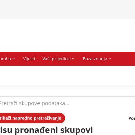
rikaži napredno pretraživanje
Po
isu pronađeni skupovi