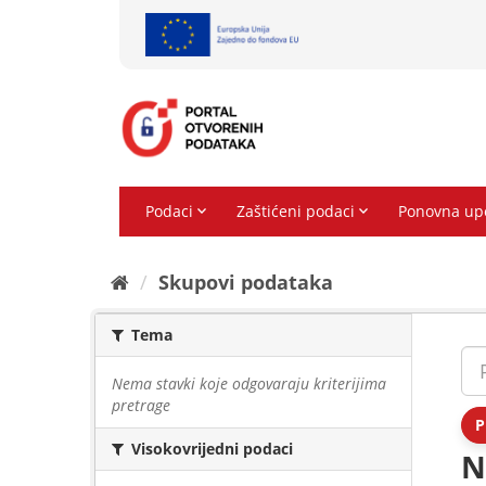
Preskoči
na
sadržaj
Skupovi podаtаkа
Tema
Nema stavki koje odgovaraju kriterijima
pretrage
P
Visokovrijedni podaci
N