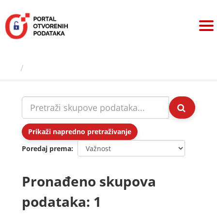
Preskoči
na
sadržaj
Skupovi podаtаkа
Prikaži napredno pretraživanje
Poredaj prema
Pronađeno skupova
podataka: 1