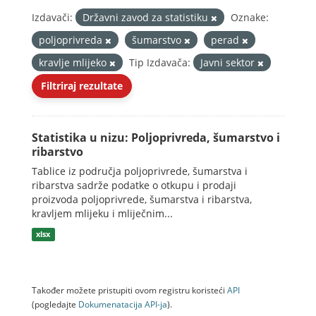
Izdavači:
Državni zavod za statistiku
Oznake:
poljoprivreda
šumarstvo
perad
kravlje mlijeko
Tip Izdavača:
Javni sektor
Filtriraj rezultate
Statistika u nizu: Poljoprivreda, šumarstvo i
ribarstvo
Tablice iz područja poljoprivrede, šumarstva i
ribarstva sadrže podatke o otkupu i prodaji
proizvoda poljoprivrede, šumarstva i ribarstva,
kravljem mlijeku i mliječnim...
xlsx
Također možete pristupiti ovom registru koristeći
API
(pogledajte
Dokumenаtаcijа API-jа
).