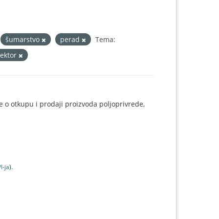
šumarstvo
perad
Tema:
sektor
e o otkupu i prodaji proizvoda poljoprivrede,
I-jа
).