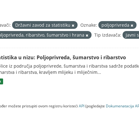
avači:
Državni zavod za statistiku
Oznake:
poljoprivreda
oljoprivreda, ribarstvo, šumarstvo i hrana
Tip Izdavača:
Javni 
atistika u nizu: Poljoprivreda, šumarstvo i ribarstvo
lice iz područja poljoprivrede, šumarstva i ribarstva sadrže podatk
arstva i ribarstva, kravljem mlijeku i mliječnim...
x
đer možete pristupiti ovom registru koristeći
API
(pogledajte
Dokumenаtаcijа AP