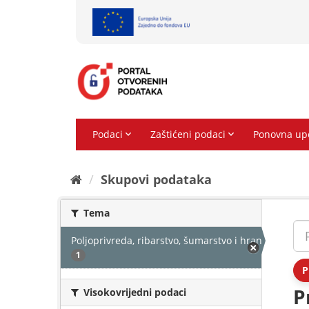
Preskoči
na
sadržaj
Skupovi podаtаkа
Tema
Poljoprivreda, ribarstvo, šumarstvo i hrana
1
P
P
Visokovrijedni podaci