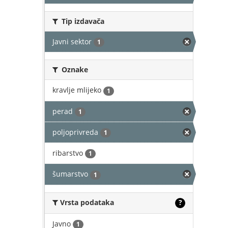
Tip izdavača
Javni sektor
1
Oznake
kravlje mlijeko
1
perad
1
poljoprivreda
1
ribarstvo
1
šumarstvo
1
Vrsta podataka
?
Javno
1