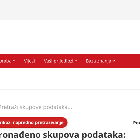
rikaži napredno pretraživanje
Po
ronađeno skupova podataka: