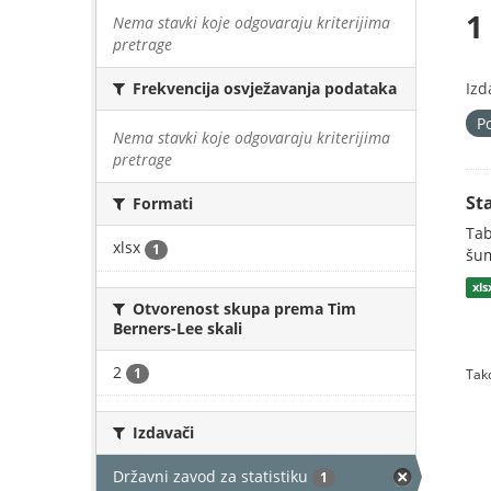
1
Nema stavki koje odgovaraju kriterijima
pretrage
Izd
Frekvencija osvježavanja podataka
P
Nema stavki koje odgovaraju kriterijima
pretrage
St
Formati
Tab
xlsx
1
šum
xls
Otvorenost skupa prema Tim
Berners-Lee skali
2
1
Tako
Izdavači
Državni zavod za statistiku
1