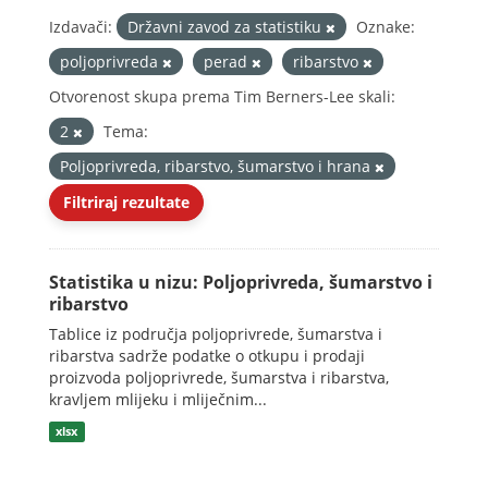
Izdavači:
Državni zavod za statistiku
Oznake:
poljoprivreda
perad
ribarstvo
Otvorenost skupa prema Tim Berners-Lee skali:
2
Tema:
Poljoprivreda, ribarstvo, šumarstvo i hrana
Filtriraj rezultate
Statistika u nizu: Poljoprivreda, šumarstvo i
ribarstvo
Tablice iz područja poljoprivrede, šumarstva i
ribarstva sadrže podatke o otkupu i prodaji
proizvoda poljoprivrede, šumarstva i ribarstva,
kravljem mlijeku i mliječnim...
xlsx