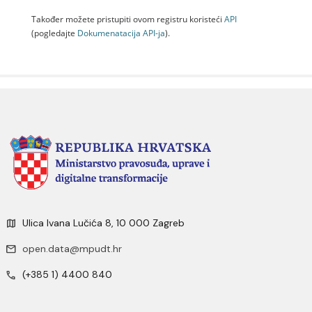
Također možete pristupiti ovom registru koristeći
API
(pogledajte
Dokumenаtаcijа API-jа
).