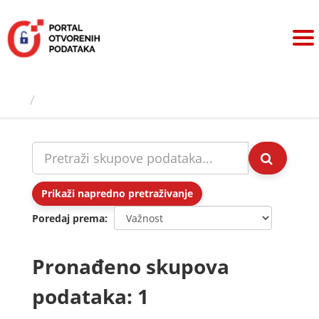
Preskoči
na
sadržaj
Skupovi podаtаkа
Prikaži napredno pretraživanje
Poredaj prema
Pronađeno skupova
podataka: 1