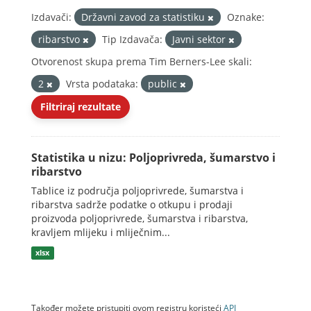
Izdavači:
Državni zavod za statistiku
Oznake:
ribarstvo
Tip Izdavača:
Javni sektor
Otvorenost skupa prema Tim Berners-Lee skali:
2
Vrsta podataka:
public
Filtriraj rezultate
Statistika u nizu: Poljoprivreda, šumarstvo i
ribarstvo
Tablice iz područja poljoprivrede, šumarstva i
ribarstva sadrže podatke o otkupu i prodaji
proizvoda poljoprivrede, šumarstva i ribarstva,
kravljem mlijeku i mliječnim...
xlsx
Također možete pristupiti ovom registru koristeći
API