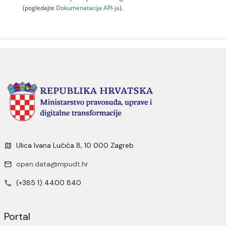
(pogledajte
Dokumenаtаcijа API-jа
).