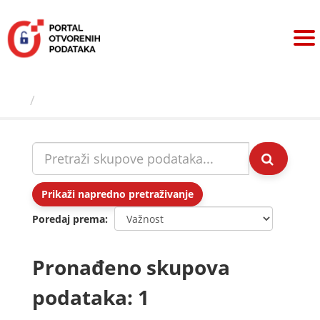
Preskoči
na
sadržaj
Skupovi podаtаkа
Prikaži napredno pretraživanje
Poredaj prema
Pronađeno skupova
podataka: 1