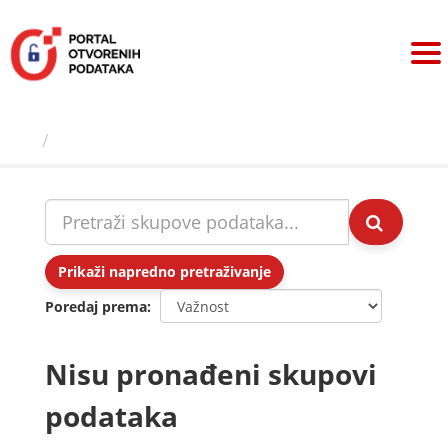
Preskoči
na
sadržaj
Skupovi podаtаkа
Prikaži napredno pretraživanje
Poredaj prema
Nisu pronađeni skupovi
podataka