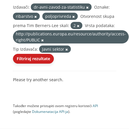
Izdavači:
dr-avni-zavod-za-statistiku
Oznake:
ribarstvo
poljoprivreda
Otvorenost skupa
prema Tim Berners-Lee skali:
2
Vrsta podataka:
http://publications.europa.eu/resource/authority/access-
right/PUBLIC
Tip Izdavača:
Javni sektor
Filtriraj rezultate
Please try another search.
Također možete pristupiti ovom registru koristeći
API
(pogledajte
Dokumenаtаcijа API-jа
).