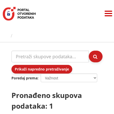
Preskoči
na
sadržaj
Skupovi podаtаkа
Prikaži napredno pretraživanje
Poredaj prema
Pronađeno skupova
podataka: 1