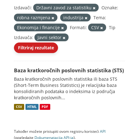
Izdavači:
Državni zavod za statistiku
Oznake:
robna razmjena
industrija
Tema:
Ekonomija i financije
Formati:
CSV
Tip
Izdavača:
Javni sektor
Filtriraj rezultate
Baza kratkoročnih poslovnih statistika (STS)
Baza kratkoročnih poslovnih statistika ili baza STS
(Short-Term Business Statistics) je relacijska baza
konsolidiranih podataka o indeksima iz područja
kratkoročnih poslovnih...
CSV
HTML
PDF
Također možete pristupiti ovom registru koristeći
API
(pogledajte
Dokumenаtаcijа API-jа
).