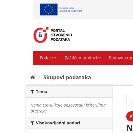
Preskoči
na
sadržaj
Skupovi podаtаkа
Tema
Nema stavki koje odgovaraju kriterijima
pretrage
P
Visokovrijedni podaci
N