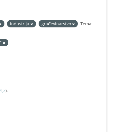
industrija
građevinarstvo
Tema:
IC
I-jа
).