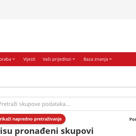
rikaži napredno pretraživanje
Po
isu pronađeni skupovi