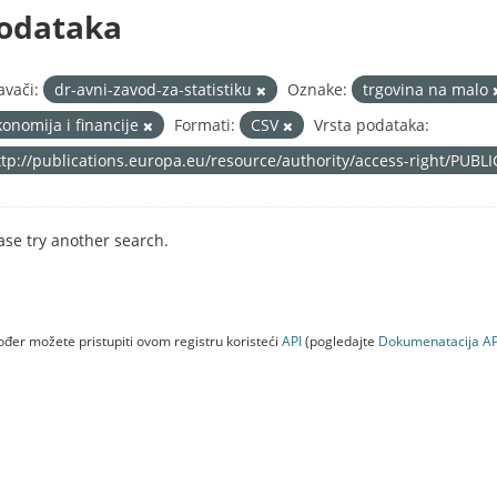
odataka
avači:
dr-avni-zavod-za-statistiku
Oznake:
trgovina na malo
konomija i financije
Formati:
CSV
Vrsta podataka:
ttp://publications.europa.eu/resource/authority/access-right/PUBL
ase try another search.
đer možete pristupiti ovom registru koristeći
API
(pogledajte
Dokumenаtаcijа AP