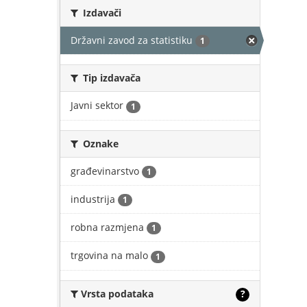
Izdavači
Državni zavod za statistiku
1
Tip izdavača
Javni sektor
1
Oznake
građevinarstvo
1
industrija
1
robna razmjena
1
trgovina na malo
1
Vrsta podataka
?