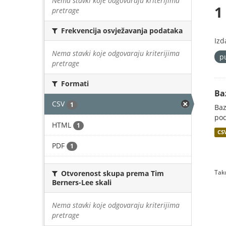
Nema stavki koje odgovaraju kriterijima
1
pretrage
Frekvencija osvježavanja podataka
Izd
Nema stavki koje odgovaraju kriterijima
p
pretrage
Formati
Ba
CSV
1
Baz
pod
HTML
1
CS
PDF
1
Tako
Otvorenost skupa prema Tim
Berners-Lee skali
Nema stavki koje odgovaraju kriterijima
pretrage