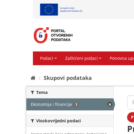
Preskoči
na
sadržaj
Skupovi podаtаkа
Tema
Ekonomija i financije
1
P
Visokovrijedni podaci
P