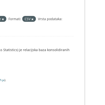
je
Formati:
CSV
Vrsta podataka:
 Statistics) je relacijska baza konsolidiranih
I-jа
).