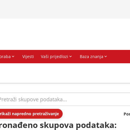
rikaži napredno pretraživanje
Po
ronađeno skupova podataka: