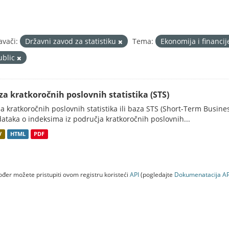
avači:
Državni zavod za statistiku
Tema:
Ekonomija i financi
ublic
za kratkoročnih poslovnih statistika (STS)
a kratkoročnih poslovnih statistika ili baza STS (Short-Term Business
ataka o indeksima iz područja kratkoročnih poslovnih...
V
HTML
PDF
đer možete pristupiti ovom registru koristeći
API
(pogledajte
Dokumenаtаcijа AP