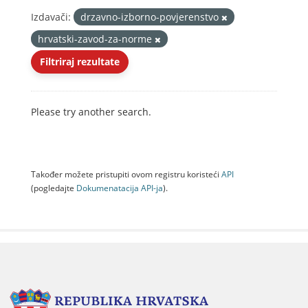
Izdavači:
drzavno-izborno-povjerenstvo
hrvatski-zavod-za-norme
Filtriraj rezultate
Please try another search.
Također možete pristupiti ovom registru koristeći
API
(pogledajte
Dokumenаtаcijа API-jа
).