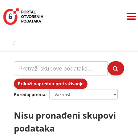
Preskoči
na
sadržaj
Skupovi podаtаkа
Prikaži napredno pretraživanje
Poredaj prema
Nisu pronađeni skupovi
podataka