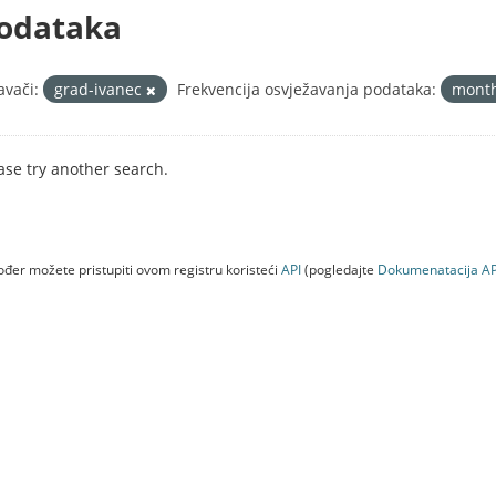
odataka
avači:
grad-ivanec
Frekvencija osvježavanja podataka:
mont
ase try another search.
đer možete pristupiti ovom registru koristeći
API
(pogledajte
Dokumenаtаcijа AP