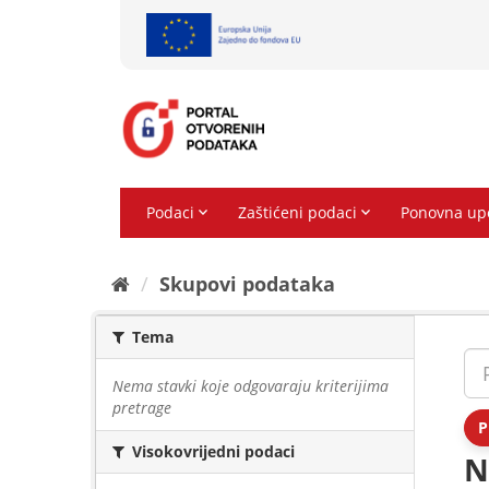
Preskoči
na
sadržaj
Skupovi podаtаkа
Tema
Nema stavki koje odgovaraju kriterijima
pretrage
P
Visokovrijedni podaci
N