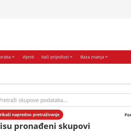
rikaži napredno pretraživanje
Po
isu pronađeni skupovi