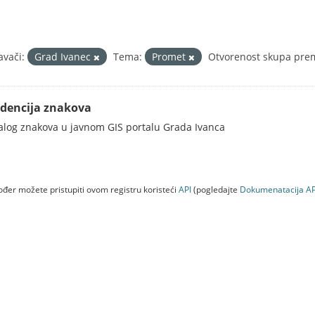
avači:
Grad Ivanec
Tema:
Promet
Otvorenost skupa prem
idencija znakova
alog znakova u javnom GIS portalu Grada Ivanca
đer možete pristupiti ovom registru koristeći
API
(pogledajte
Dokumenаtаcijа AP