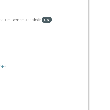
a Tim Berners-Lee skali:
0
I-jа
).