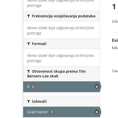
Nema stavki koje odgovaraju kriterijima
1
pretrage
Frekvencija osvježavanja podataka
Izd
Nema stavki koje odgovaraju kriterijima
pretrage
Ev
Formati
kat
Nema stavki koje odgovaraju kriterijima
pretrage
Tako
Otvorenost skupa prema Tim
Berners-Lee skali
0
1
Izdavači
Grad Ivanec
1