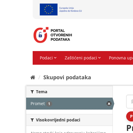
Preskoči
na
sadržaj
Skupovi podаtаkа
Tema
Promet
1
P
Visokovrijedni podaci
P