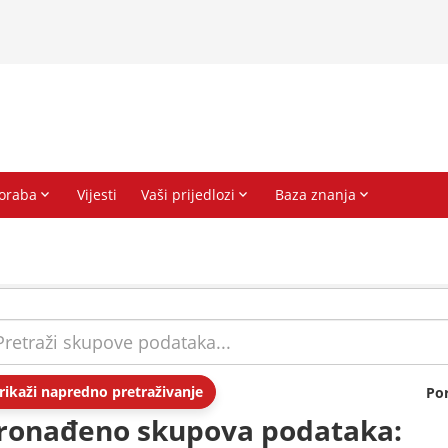
rikaži napredno pretraživanje
Po
ronađeno skupova podataka: