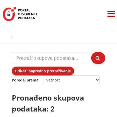
Preskoči
na
sadržaj
Skupovi podаtаkа
Prikaži napredno pretraživanje
Poredaj prema
Pronađeno skupova
podataka: 2