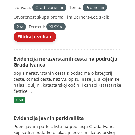
Izdavači:
Grad Ivanec
Tema:
Promet
Otvorenost skupa prema Tim Berners-Lee skali:
2
Formati:
XLSX
Filtriraj rezultate
Evidencija nerazvrstanih cesta na području
Grada Ivanca
popis nerazvrstanih cesta s podacima o kategoriji
ceste, oznaci ceste, nazivu, opisu, naselju u kojem se
nalazi, duljini, katastarskoj općini i oznaci katastarske
čestice,...
XLSX
Evidencija javnih parkirališta
Popis javnih parkirališta na području Grada Ivanca
koji sadrži podatke o lokaciji, površini, katastarskoj