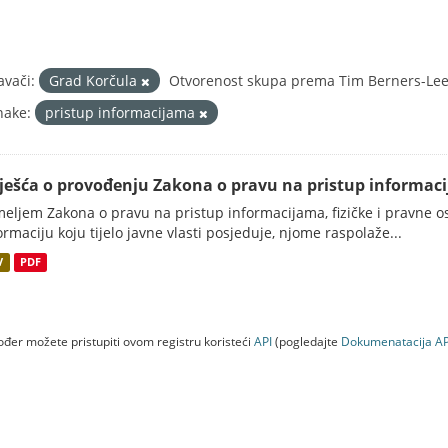
avači:
Grad Korčula
Otvorenost skupa prema Tim Berners-Lee 
nake:
pristup informacijama
vješća o provođenju Zakona o pravu na pristup informac
eljem Zakona o pravu na pristup informacijama, fizičke i pravne oso
ormaciju koju tijelo javne vlasti posjeduje, njome raspolaže...
V
PDF
đer možete pristupiti ovom registru koristeći
API
(pogledajte
Dokumenаtаcijа AP