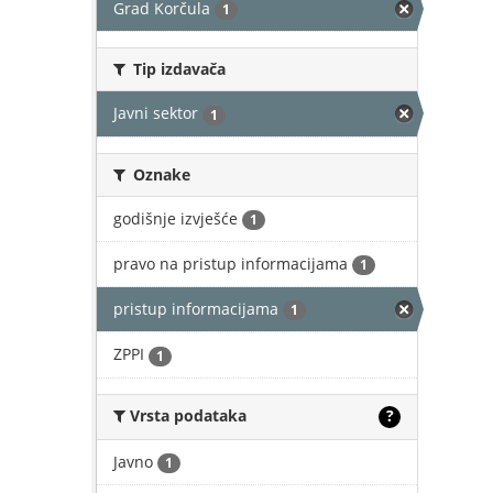
Grad Korčula
1
Tip izdavača
Javni sektor
1
Oznake
godišnje izvješće
1
pravo na pristup informacijama
1
pristup informacijama
1
ZPPI
1
Vrsta podataka
?
Javno
1