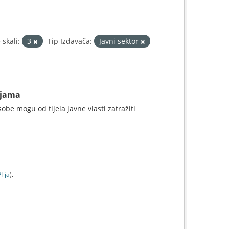
skali:
3
Tip Izdavača:
Javni sektor
ijama
be mogu od tijela javne vlasti zatražiti
I-jа
).