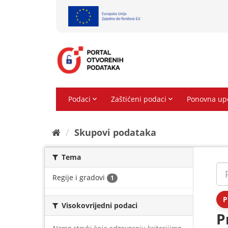
Preskoči
na
sadržaj
Skupovi podаtаkа
Tema
Regije i gradovi
1
P
Visokovrijedni podaci
P