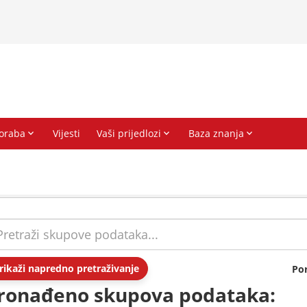
rikaži napredno pretraživanje
Po
ronađeno skupova podataka: