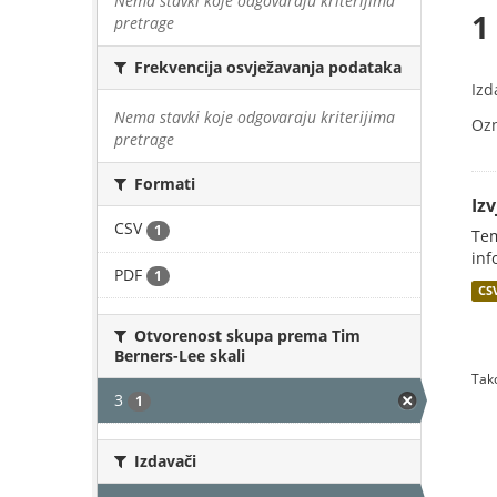
Nema stavki koje odgovaraju kriterijima
1
pretrage
Frekvencija osvježavanja podataka
Izd
Nema stavki koje odgovaraju kriterijima
Oz
pretrage
Formati
Iz
CSV
1
Tem
inf
PDF
1
CS
Otvorenost skupa prema Tim
Berners-Lee skali
Tako
3
1
Izdavači