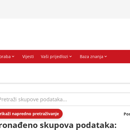
rikaži napredno pretraživanje
Po
ronađeno skupova podataka: