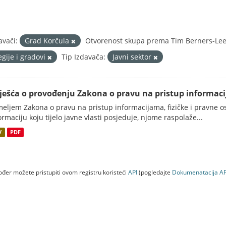
avači:
Grad Korčula
Otvorenost skupa prema Tim Berners-Lee 
egije i gradovi
Tip Izdavača:
Javni sektor
vješća o provođenju Zakona o pravu na pristup informac
eljem Zakona o pravu na pristup informacijama, fizičke i pravne oso
ormaciju koju tijelo javne vlasti posjeduje, njome raspolaže...
V
PDF
đer možete pristupiti ovom registru koristeći
API
(pogledajte
Dokumenаtаcijа AP