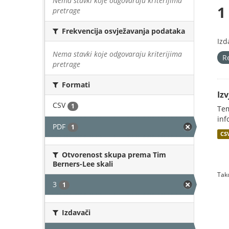
Nema stavki koje odgovaraju kriterijima
1
pretrage
Frekvencija osvježavanja podataka
Izd
Nema stavki koje odgovaraju kriterijima
R
pretrage
Formati
Iz
CSV
1
Tem
inf
PDF
1
CS
Otvorenost skupa prema Tim
Berners-Lee skali
Tako
3
1
Izdavači