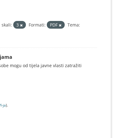
skali:
3
Formati:
PDF
Tema:
ijama
be mogu od tijela javne vlasti zatražiti
I-jа
).