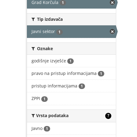
Grad Korčula
1
Tip izdavača
Javni sektor
1
Oznake
godišnje izvješće
1
pravo na pristup informacijama
1
pristup informacijama
1
ZPPI
1
Vrsta podataka
?
Javno
1