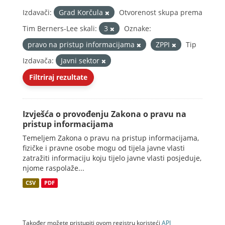
Izdavači:
Grad Korčula
Otvorenost skupa prema
Tim Berners-Lee skali:
3
Oznake:
pravo na pristup informacijama
ZPPI
Tip
Izdavača:
Javni sektor
Filtriraj rezultate
Izvješća o provođenju Zakona o pravu na
pristup informacijama
Temeljem Zakona o pravu na pristup informacijama,
fizičke i pravne osobe mogu od tijela javne vlasti
zatražiti informaciju koju tijelo javne vlasti posjeduje,
njome raspolaže...
CSV
PDF
Također možete pristupiti ovom registru koristeći
API