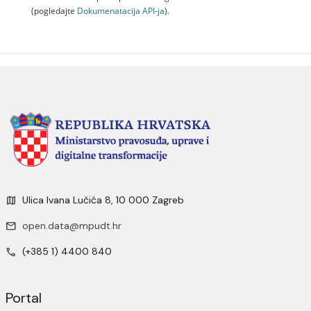
(pogledajte
Dokumenаtаcijа API-jа
).