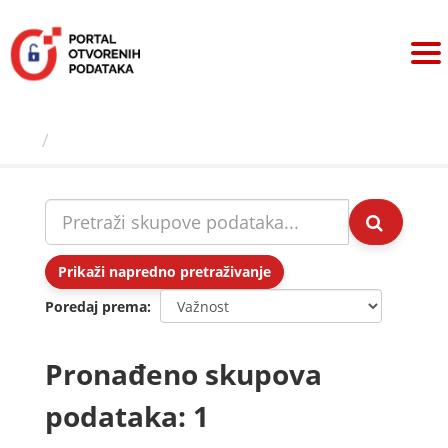
Preskoči
na
sadržaj
Skupovi podаtаkа
Prikaži napredno pretraživanje
Poredaj prema
Pronađeno skupova
podataka: 1