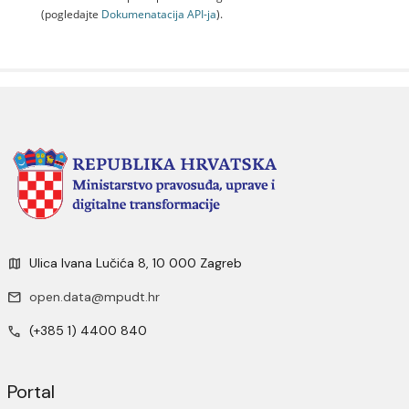
(pogledajte
Dokumenаtаcijа API-jа
).