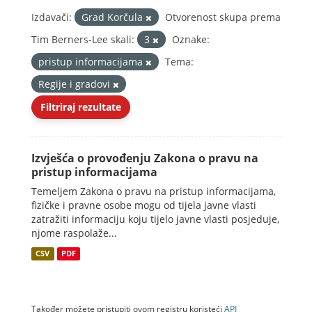
Izdavači:
Grad Korčula
Otvorenost skupa prema
Tim Berners-Lee skali:
3
Oznake:
pristup informacijama
Tema:
Regije i gradovi
Filtriraj rezultate
Izvješća o provođenju Zakona o pravu na
pristup informacijama
Temeljem Zakona o pravu na pristup informacijama,
fizičke i pravne osobe mogu od tijela javne vlasti
zatražiti informaciju koju tijelo javne vlasti posjeduje,
njome raspolaže...
CSV
PDF
Također možete pristupiti ovom registru koristeći
API