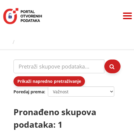
Preskoči
na
sadržaj
Skupovi podаtаkа
Prikaži napredno pretraživanje
Poredaj prema
Pronađeno skupova
podataka: 1