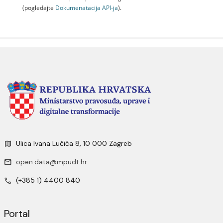
(pogledajte
Dokumenаtаcijа API-jа
).