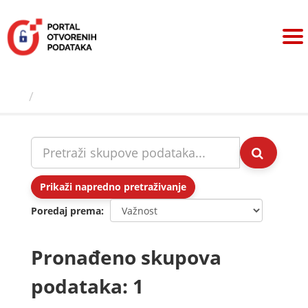
Preskoči
na
sadržaj
Skupovi podаtаkа
Prikaži napredno pretraživanje
Poredaj prema
Pronađeno skupova
podataka: 1