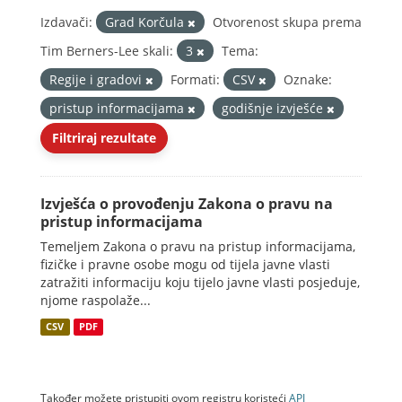
Izdavači:
Grad Korčula
Otvorenost skupa prema
Tim Berners-Lee skali:
3
Tema:
Regije i gradovi
Formati:
CSV
Oznake:
pristup informacijama
godišnje izvješće
Filtriraj rezultate
Izvješća o provođenju Zakona o pravu na
pristup informacijama
Temeljem Zakona o pravu na pristup informacijama,
fizičke i pravne osobe mogu od tijela javne vlasti
zatražiti informaciju koju tijelo javne vlasti posjeduje,
njome raspolaže...
CSV
PDF
Također možete pristupiti ovom registru koristeći
API