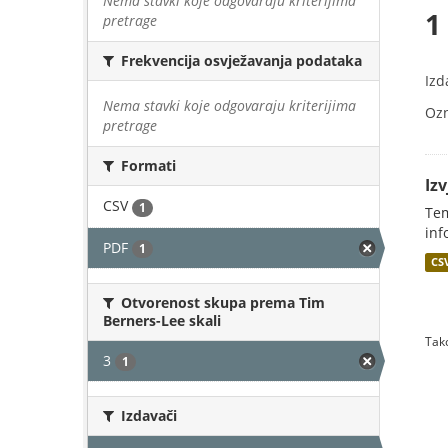
Nema stavki koje odgovaraju kriterijima
1
pretrage
Frekvencija osvježavanja podataka
Izd
Nema stavki koje odgovaraju kriterijima
Oz
pretrage
Formati
Iz
CSV
1
Tem
inf
PDF
1
CS
Otvorenost skupa prema Tim
Berners-Lee skali
Tako
3
1
Izdavači