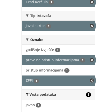
Grad Korčula
1
Tip izdavača
Javni sektor
1
Oznake
godišnje izvješće
1
pravo na pristup informacijama
1
pristup informacijama
1
ZPPI
1
Vrsta podataka
?
Javno
1