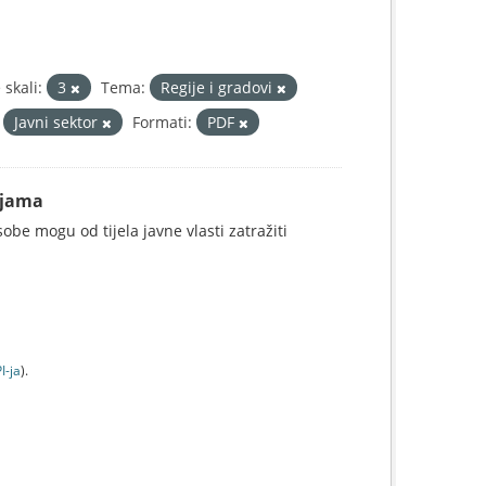
skali:
3
Tema:
Regije i gradovi
Javni sektor
Formati:
PDF
ijama
be mogu od tijela javne vlasti zatražiti
I-jа
).