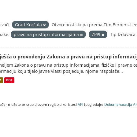
avači:
Grad Korčula
Otvorenost skupa prema Tim Berners-Lee 
nake:
pravo na pristup informacijama
ZPPI
Tip Izdavača:
vješća o provođenju Zakona o pravu na pristup informac
eljem Zakona o pravu na pristup informacijama, fizičke i pravne oso
ormaciju koju tijelo javne vlasti posjeduje, njome raspolaže...
V
PDF
đer možete pristupiti ovom registru koristeći
API
(pogledajte
Dokumenаtаcijа AP