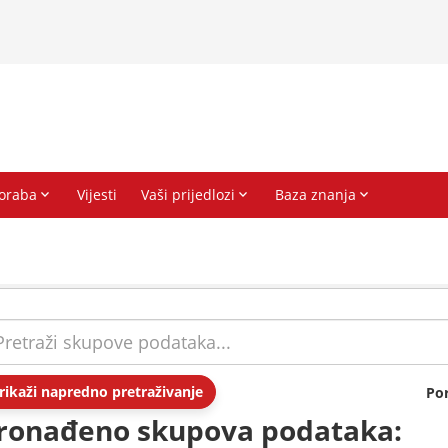
rikaži napredno pretraživanje
Po
ronađeno skupova podataka: