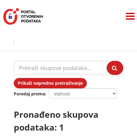
Preskoči
na
sadržaj
Skupovi podаtаkа
Prikaži napredno pretraživanje
Poredaj prema
Pronađeno skupova
podataka: 1