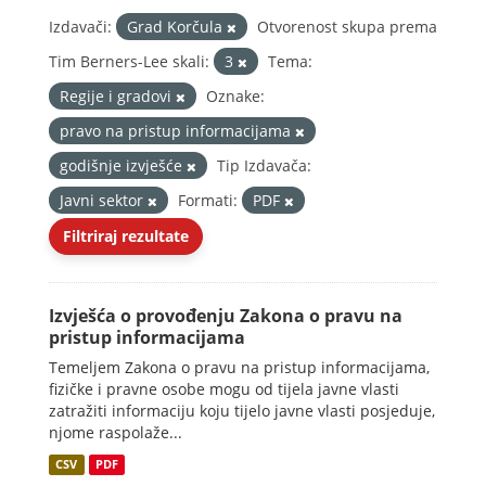
Izdavači:
Grad Korčula
Otvorenost skupa prema
Tim Berners-Lee skali:
3
Tema:
Regije i gradovi
Oznake:
pravo na pristup informacijama
godišnje izvješće
Tip Izdavača:
Javni sektor
Formati:
PDF
Filtriraj rezultate
Izvješća o provođenju Zakona o pravu na
pristup informacijama
Temeljem Zakona o pravu na pristup informacijama,
fizičke i pravne osobe mogu od tijela javne vlasti
zatražiti informaciju koju tijelo javne vlasti posjeduje,
njome raspolaže...
CSV
PDF