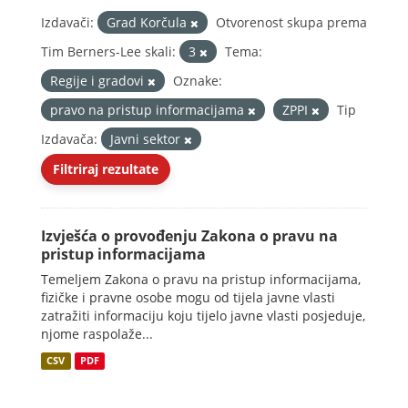
Izdavači:
Grad Korčula
Otvorenost skupa prema
Tim Berners-Lee skali:
3
Tema:
Regije i gradovi
Oznake:
pravo na pristup informacijama
ZPPI
Tip
Izdavača:
Javni sektor
Filtriraj rezultate
Izvješća o provođenju Zakona o pravu na
pristup informacijama
Temeljem Zakona o pravu na pristup informacijama,
fizičke i pravne osobe mogu od tijela javne vlasti
zatražiti informaciju koju tijelo javne vlasti posjeduje,
njome raspolaže...
CSV
PDF