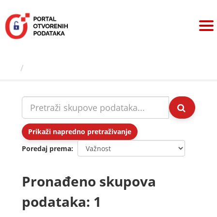
Preskoči
na
sadržaj
Skupovi podаtаkа
Prikaži napredno pretraživanje
Poredaj prema
Pronađeno skupova
podataka: 1