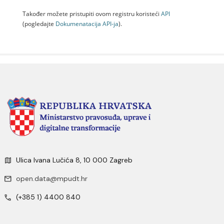
Također možete pristupiti ovom registru koristeći
API
(pogledajte
Dokumenаtаcijа API-jа
).