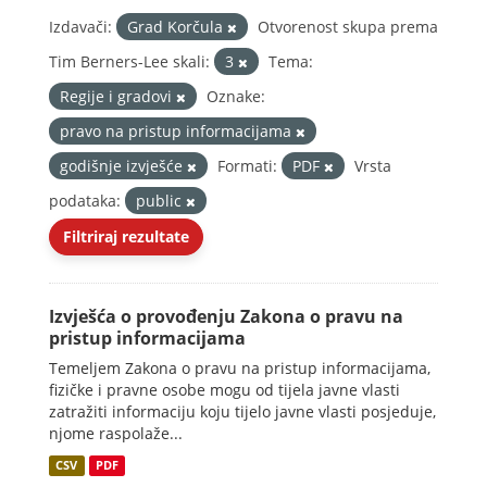
Izdavači:
Grad Korčula
Otvorenost skupa prema
Tim Berners-Lee skali:
3
Tema:
Regije i gradovi
Oznake:
pravo na pristup informacijama
godišnje izvješće
Formati:
PDF
Vrsta
podataka:
public
Filtriraj rezultate
Izvješća o provođenju Zakona o pravu na
pristup informacijama
Temeljem Zakona o pravu na pristup informacijama,
fizičke i pravne osobe mogu od tijela javne vlasti
zatražiti informaciju koju tijelo javne vlasti posjeduje,
njome raspolaže...
CSV
PDF