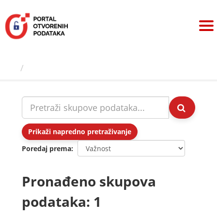
Preskoči
na
sadržaj
Skupovi podаtаkа
Prikaži napredno pretraživanje
Poredaj prema
Pronađeno skupova
podataka: 1