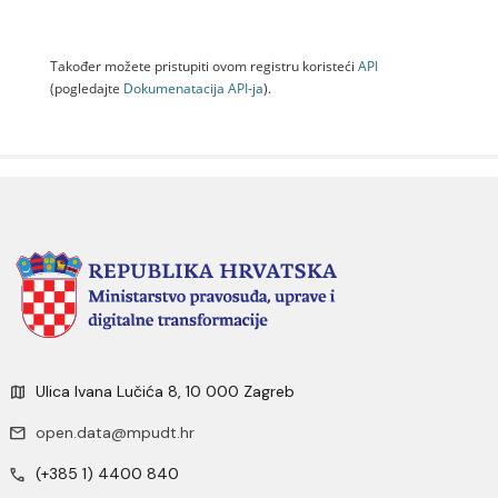
Također možete pristupiti ovom registru koristeći
API
(pogledajte
Dokumenаtаcijа API-jа
).