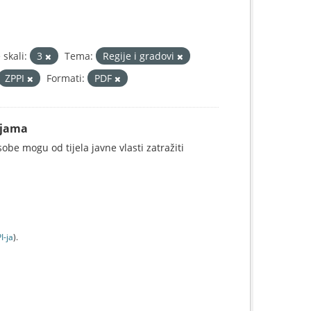
skali:
3
Tema:
Regije i gradovi
ZPPI
Formati:
PDF
ijama
be mogu od tijela javne vlasti zatražiti
I-jа
).