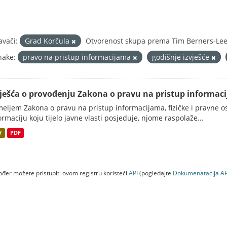
avači:
Grad Korčula
Otvorenost skupa prema Tim Berners-Lee 
nake:
pravo na pristup informacijama
godišnje izvješće
vješća o provođenju Zakona o pravu na pristup informac
eljem Zakona o pravu na pristup informacijama, fizičke i pravne oso
ormaciju koju tijelo javne vlasti posjeduje, njome raspolaže...
V
PDF
đer možete pristupiti ovom registru koristeći
API
(pogledajte
Dokumenаtаcijа AP