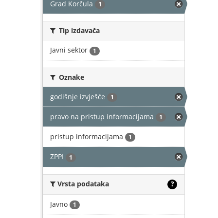
Grad Korčula
1
Tip izdavača
Javni sektor
1
Oznake
godišnje izvješće
1
pravo na pristup informacijama
1
pristup informacijama
1
ZPPI
1
Vrsta podataka
?
Javno
1