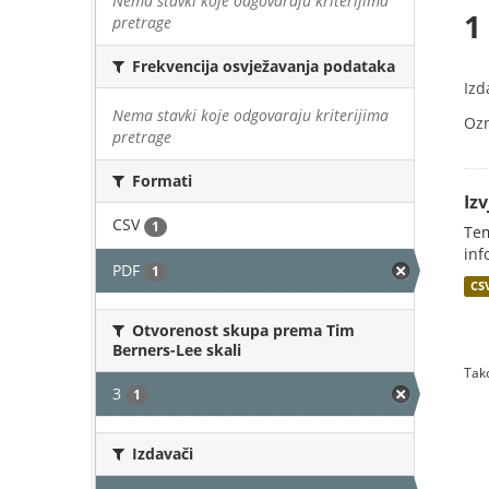
Nema stavki koje odgovaraju kriterijima
1
pretrage
Frekvencija osvježavanja podataka
Izd
Nema stavki koje odgovaraju kriterijima
Oz
pretrage
Formati
Iz
CSV
1
Tem
inf
PDF
1
CS
Otvorenost skupa prema Tim
Berners-Lee skali
Tako
3
1
Izdavači