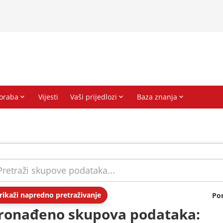
rikaži napredno pretraživanje
Po
ronađeno skupova podataka: