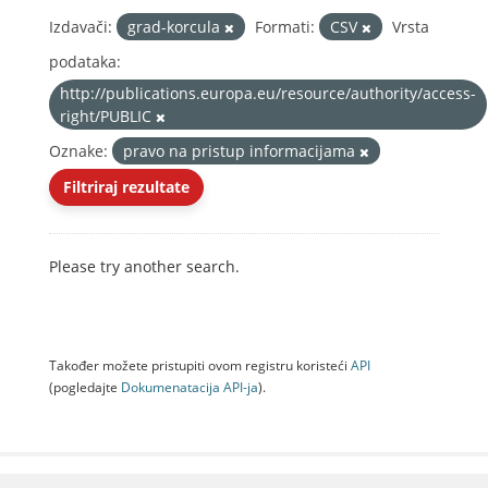
Izdavači:
grad-korcula
Formati:
CSV
Vrsta
podataka:
http://publications.europa.eu/resource/authority/access-
right/PUBLIC
Oznake:
pravo na pristup informacijama
Filtriraj rezultate
Please try another search.
Također možete pristupiti ovom registru koristeći
API
(pogledajte
Dokumenаtаcijа API-jа
).