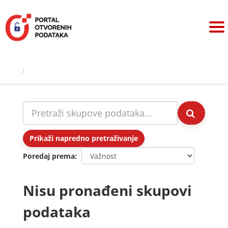
Preskoči
na
sadržaj
Skupovi podаtаkа
Prikaži napredno pretraživanje
Poredaj prema
Nisu pronađeni skupovi
podataka