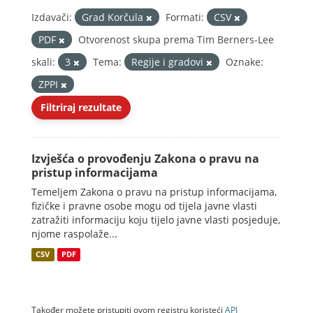
Izdavači:
Grad Korčula
Formati:
CSV
PDF
Otvorenost skupa prema Tim Berners-Lee
skali:
3
Tema:
Regije i gradovi
Oznake:
ZPPI
Filtriraj rezultate
Izvješća o provođenju Zakona o pravu na
pristup informacijama
Temeljem Zakona o pravu na pristup informacijama,
fizičke i pravne osobe mogu od tijela javne vlasti
zatražiti informaciju koju tijelo javne vlasti posjeduje,
njome raspolaže...
CSV
PDF
Također možete pristupiti ovom registru koristeći
API