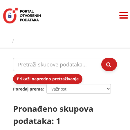
Preskoči
na
sadržaj
Skupovi podаtаkа
Prikaži napredno pretraživanje
Poredaj prema
Pronađeno skupova
podataka: 1