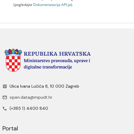
(pogledajte
Dokumenаtаcijа API-jа
).