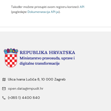
Također možete pristupiti ovom registru koristeći
API
(pogledajte
Dokumenаtаcijа API-jа
).