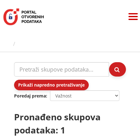
Preskoči
na
sadržaj
Skupovi podаtаkа
Prikaži napredno pretraživanje
Poredaj prema
Pronađeno skupova
podataka: 1