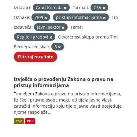
Izdavači:
Grad Korčula
Formati:
CSV
Oznake:
ZPPI
pristup informacijama
Tip
Izdavača:
Javni sektor
Tema:
Regije i gradovi
Otvorenost skupa prema Tim
Berners-Lee skali:
3
Filtriraj rezultate
Izvješća o provođenju Zakona o pravu na
pristup informacijama
Temeljem Zakona o pravu na pristup informacijama,
fizičke i pravne osobe mogu od tijela javne vlasti
zatražiti informaciju koju tijelo javne vlasti posjeduje,
njome raspolaže...
CSV
PDF