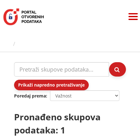
Preskoči
na
sadržaj
Skupovi podаtаkа
Prikaži napredno pretraživanje
Poredaj prema
Pronađeno skupova
podataka: 1