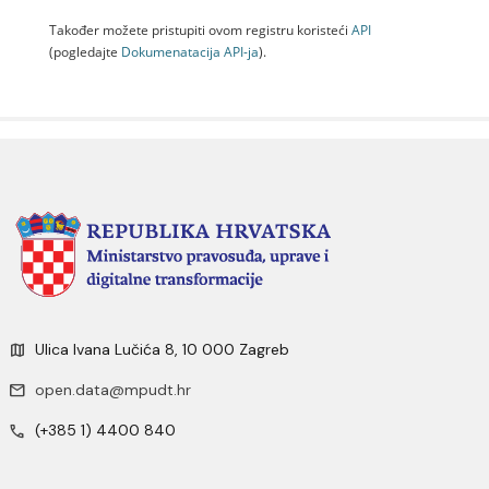
Također možete pristupiti ovom registru koristeći
API
(pogledajte
Dokumenаtаcijа API-jа
).