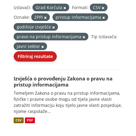
Izdavači:
Grad Korčula
Formati:
CSV
Oznake:
ZPPI
pristup informacijama
godišnje izvješće
pravo na pristup informacijama
Tip Izdavača:
Javni sektor
Filtriraj rezultate
Izvješća o provođenju Zakona o pravu na
pristup informacijama
Temeljem Zakona o pravu na pristup informacijama,
fizičke i pravne osobe mogu od tijela javne vlasti
zatražiti informaciju koju tijelo javne vlasti posjeduje,
njome raspolaže...
CSV
PDF