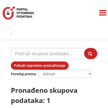
Preskoči
na
sadržaj
Skupovi podаtаkа
Prikaži napredno pretraživanje
Poredaj prema
Pronađeno skupova
podataka: 1