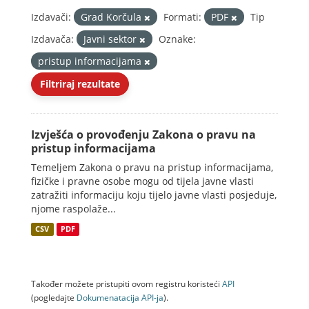
Izdavači:
Grad Korčula
Formati:
PDF
Tip
Izdavača:
Javni sektor
Oznake:
pristup informacijama
Filtriraj rezultate
Izvješća o provođenju Zakona o pravu na
pristup informacijama
Temeljem Zakona o pravu na pristup informacijama,
fizičke i pravne osobe mogu od tijela javne vlasti
zatražiti informaciju koju tijelo javne vlasti posjeduje,
njome raspolaže...
CSV
PDF
Također možete pristupiti ovom registru koristeći
API
(pogledajte
Dokumenаtаcijа API-jа
).