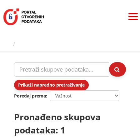
Preskoči
na
sadržaj
Skupovi podаtаkа
Prikaži napredno pretraživanje
Poredaj prema
Pronađeno skupova
podataka: 1