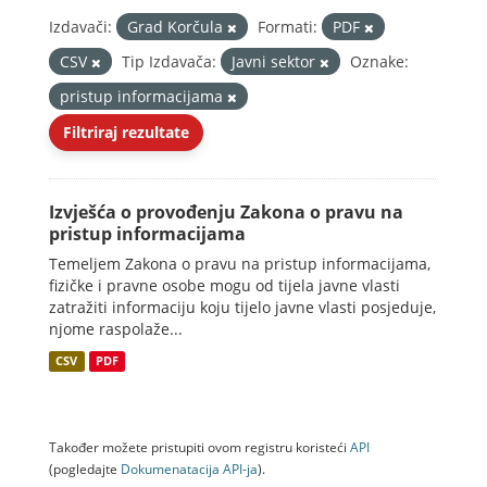
Izdavači:
Grad Korčula
Formati:
PDF
CSV
Tip Izdavača:
Javni sektor
Oznake:
pristup informacijama
Filtriraj rezultate
Izvješća o provođenju Zakona o pravu na
pristup informacijama
Temeljem Zakona o pravu na pristup informacijama,
fizičke i pravne osobe mogu od tijela javne vlasti
zatražiti informaciju koju tijelo javne vlasti posjeduje,
njome raspolaže...
CSV
PDF
Također možete pristupiti ovom registru koristeći
API
(pogledajte
Dokumenаtаcijа API-jа
).