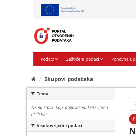
Preskoči
na
sadržaj
Skupovi podаtаkа
Tema
Nema stavki koje odgovaraju kriterijima
pretrage
P
Visokovrijedni podaci
N