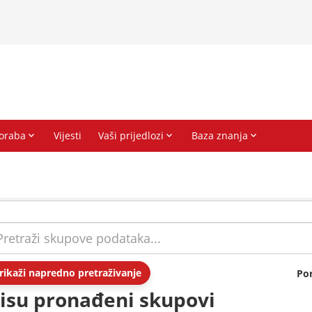
rikaži napredno pretraživanje
Po
isu pronađeni skupovi