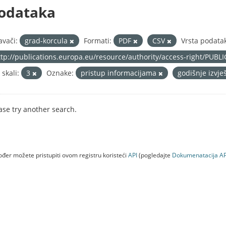
odataka
avači:
grad-korcula
Formati:
PDF
CSV
Vrsta podata
ttp://publications.europa.eu/resource/authority/access-right/PUBL
 skali:
3
Oznake:
pristup informacijama
godišnje izvj
ase try another search.
đer možete pristupiti ovom registru koristeći
API
(pogledajte
Dokumenаtаcijа AP