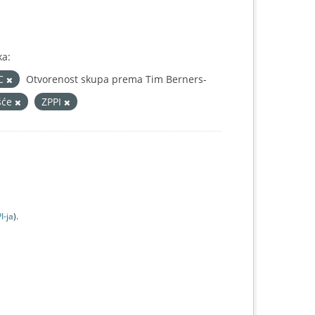
ka:
IC
Otvorenost skupa prema Tim Berners-
ešće
ZPPI
I-jа
).