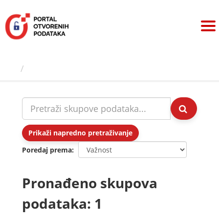
Preskoči
na
sadržaj
Skupovi podаtаkа
Prikaži napredno pretraživanje
Poredaj prema
Pronađeno skupova
podataka: 1