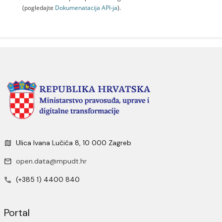
(pogledajte
Dokumenаtаcijа API-jа
).