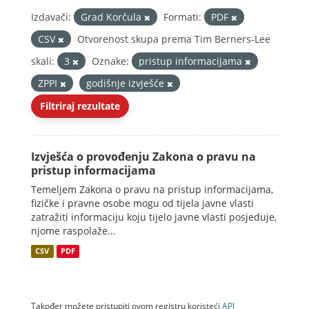
Izdavači:
Grad Korčula
Formati:
PDF
CSV
Otvorenost skupa prema Tim Berners-Lee
skali:
3
Oznake:
pristup informacijama
ZPPI
godišnje izvješće
Filtriraj rezultate
Izvješća o provođenju Zakona o pravu na
pristup informacijama
Temeljem Zakona o pravu na pristup informacijama,
fizičke i pravne osobe mogu od tijela javne vlasti
zatražiti informaciju koju tijelo javne vlasti posjeduje,
njome raspolaže...
CSV
PDF
Također možete pristupiti ovom registru koristeći
API