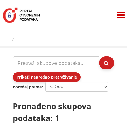
Preskoči
na
sadržaj
Skupovi podаtаkа
Prikaži napredno pretraživanje
Poredaj prema
Pronađeno skupova
podataka: 1