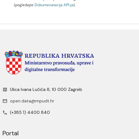
(pogledajte
Dokumenаtаcijа API-jа
).