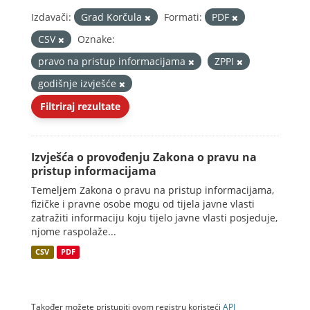
Izdavači:
Grad Korčula
Formati:
PDF
CSV
Oznake:
pravo na pristup informacijama
ZPPI
godišnje izvješće
Filtriraj rezultate
Izvješća o provođenju Zakona o pravu na
pristup informacijama
Temeljem Zakona o pravu na pristup informacijama,
fizičke i pravne osobe mogu od tijela javne vlasti
zatražiti informaciju koju tijelo javne vlasti posjeduje,
njome raspolaže...
CSV
PDF
Također možete pristupiti ovom registru koristeći
API